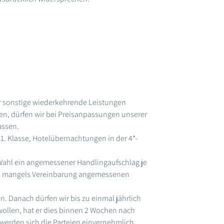
der sonstige wiederkehrende Leistungen
en, dürfen wir bei Preisanpassungen unserer
assen.
1. Klasse, Hotelübernachtungen in der 4*-
 Wahl ein angemessener Handlingaufschlag je
n, mangels Vereinbarung angemessenen
 Danach dürfen wir bis zu einmal jährlich
ollen, hat er dies binnen 2 Wochen nach
 werden sich die Parteien einvernehmlich