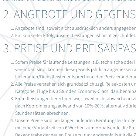
2. ANGEBOTE UND GEGEN
Angebote sind, soweit nicht ausdrücklich anders angegeben,
Ein konkreter Erfolg unserer Leistungen ist nicht geschulde
3. PREISE UND PREISANP
Sofern Preise für laufende Leistungen, z.B. technische ode
vereinbart sind, können diese jeweils jährlich angemessen
Lieferanten/Dienstleister entspre­chend den Preisveränd
Alle Preise verstehen sich grundsätzlich zzgl. Reisekosten
Kategorie, Flüge bis 3 Stunden Economy-Class, darüber hinau
Fremdleistungen berechnen wir, soweit nicht abweichend v
nach Koordinierungsaufwand von 10%-20%; alternativ dürf
Stundensätzen abrechnen.
Unsere Preise sind bei länger laufenden Beratungsleistung
mit einer Vorlaufzeit von 6 Wochen zum Monatsende die Pre
Bekanntgabe der neuen Preise zu tun; ande­renfalls gilt die