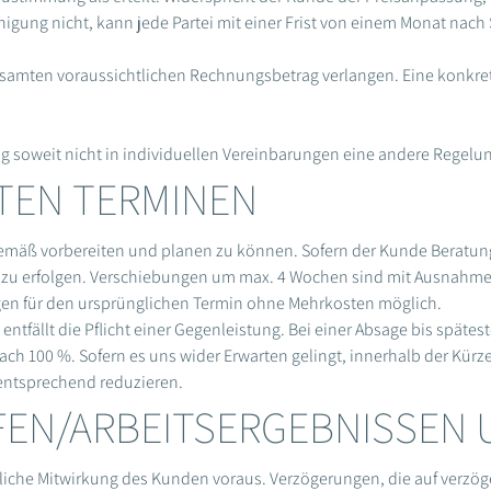
nigung nicht, kann jede Partei mit einer Frist von einem Monat nach
esamten voraussichtlichen Rechnungsbetrag verlangen. Eine konkre
g soweit nicht in individuellen Vereinbarungen eine andere Regelun
RTEN TERMINEN
emäß vorbereiten und planen zu können. Sofern der Kunde Bera­tun
ig zu erfolgen. Verschiebungen um max. 4 Wochen sind mit Ausnahme
ngen für den ursprünglichen Termin ohne Mehrkosten möglich.
entfällt die Pflicht einer Gegenleistung. Bei einer Absage bis spä­t
ach 100 %. Sofern es uns wider Erwarten gelingt, innerhalb der Kürze
entsprechend reduzieren.
EN/ARBEITSERGEBNISSEN 
zügliche Mitwirkung des Kunden voraus. Verzögerungen, die auf verzö