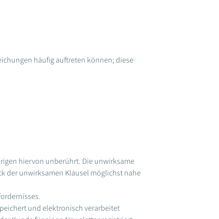
i­chungen häufig auftreten können; diese
Übrigen hiervon unberührt. Die unwirksame
eck der unwirksamen Klausel möglichst nahe
fordernisses.
eichert und elektronisch verarbeitet