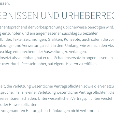
essen.
GEBNISSEN UND URHEBERRE
 er entsprechend der Vorbesprechung üblicherweise benötigen wird.
g einzuholen und ein angemessener Zuschlag zu bezahlen.
bilder, Texte, Zeichnungen, Grafiken, Konzepte, auch sofern die v
Nutzungs- und Verwertungsrecht in dem Umfang, wie es nach den Abs
uschlag entsprechend der Ausweitung zu verlangen.
einsetzt als vereinbart, hat er uns Schadensersatz in angemessene
w. durch Rechteinha­ber, auf eigene Kosten zu erfüllen.
keit, die Verletzung wesentlicher Vertragspflichten sowie die Verlet
rüche. Im Falle einer Ver­letzung wesentlicher Vertragspflichten, die
rhersehbaren Schaden. Unter wesentlichen Vertragspflichten versteh
 oder Hinweispflichten.
den vorgenannten Haftungsbeschränkungen nicht verbunden.