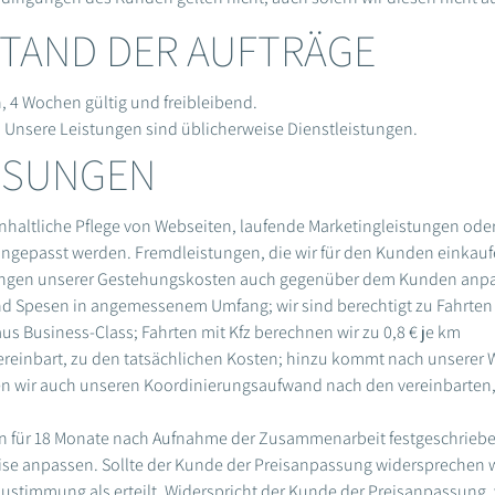
STAND DER AUFTRÄGE
 4 Wochen gültig und freibleibend.
t. Unsere Leistungen sind üblicherweise Dienstleistungen.
ASSUNGEN
r inhaltliche Pflege von Webseiten, laufende Marketingleistungen o
 angepasst werden. Fremdleistungen, die wir für den Kunden einkauf
erungen unserer Gestehungskosten auch gegenüber dem Kunden anp
 und Spesen in angemessenem Umfang; wir sind berechtigt zu Fahrten 
s Business-Class; Fahrten mit Kfz berechnen wir zu 0,8 € je km
ereinbart, zu den tatsächlichen Kosten; hinzu kommt nach unserer
en wir auch unseren Koordinierungsaufwand nach den vereinbarte
en für 18 Monate nach Aufnahme der Zusammenarbeit festgeschrieben.
ise anpassen. Sollte der Kunde der Preisanpassung widersprechen w
 Zustimmung als erteilt. Widerspricht der Kunde der Preisanpassung,