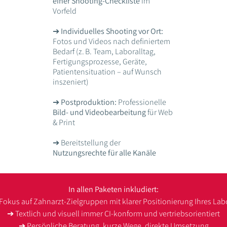
einer Shooting-Checkliste
im
Vorfeld
➔
Individuelles Shooting vor Ort:
Fotos und Videos nach definiertem
Bedarf (z. B. Team, Laboralltag,
Fertigungsprozesse, Geräte,
Patientensituation – auf Wunsch
inszeniert)
➔
Postproduktion:
Professionelle
Bild- und Videobearbeitung
für Web
& Print
➔ Bereitstellung der
Nutzungsrechte für alle Kanäle
In allen Paketen inkludiert:
Fokus auf Zahnarzt-Zielgruppen mit klarer Positionierung Ihres Lab
➔ Textlich und visuell immer CI-konform und vertriebsorientiert
➔ Persönliche Beratung, kurze Wege, direkte Umsetzung