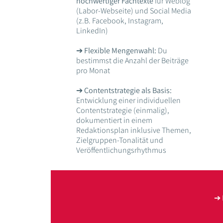
hochwertiger Fachtexte
für Weblog
(Labor-Webseite) und Social Media
(z.B. Facebook, Instagram,
LinkedIn)
➔
Flexible Mengenwahl:
Du
bestimmst die Anzahl der Beiträge
pro Monat
➔
Contentstrategie als Basis:
Entwicklung einer individuellen
Contentstrategie (einmalig),
dokumentiert in einem
Redaktionsplan inklusive Themen,
Zielgruppen-Tonalität und
Veröffentlichungsrhythmus
➔ 