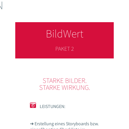
N
BildWert
PAKET 2
STARKE BILDER.
STARKE WIRKUNG.
LEISTUNGEN:
➔
Erstellung eines Storyboards bzw.