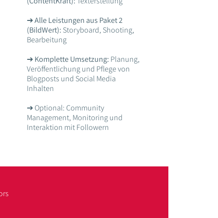
(ContentKraft):
Texterstellung
➔
Alle Leistungen aus Paket 2
(BildWert):
Storyboard, Shooting,
Bearbeitung
➔
Komplette Umsetzung:
Planung,
Veröffentlichung und Pflege von
Blogposts und Social Media
Inhalten
➔ Optional: Community
Management, Monitoring und
Interaktion mit Followern
ors