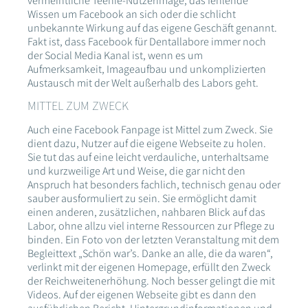
vermeintliche Teenie-Nutzerimage, das fehlende
Wissen um Facebook an sich oder die schlicht
unbekannte Wirkung auf das eigene Geschäft genannt.
Fakt ist, dass Facebook für Dentallabore immer noch
der Social Media Kanal ist, wenn es um
Aufmerksamkeit, Imageaufbau und unkomplizierten
Austausch mit der Welt außerhalb des Labors geht.
MITTEL ZUM ZWECK
Auch eine Facebook Fanpage ist Mittel zum Zweck. Sie
dient dazu, Nutzer auf die eigene Webseite zu holen.
Sie tut das auf eine leicht verdauliche, unterhaltsame
und kurzweilige Art und Weise, die gar nicht den
Anspruch hat besonders fachlich, technisch genau oder
sauber ausformuliert zu sein. Sie ermöglicht damit
einen anderen, zusätzlichen, nahbaren Blick auf das
Labor, ohne allzu viel interne Ressourcen zur Pflege zu
binden. Ein Foto von der letzten Veranstaltung mit dem
Begleittext „Schön war’s. Danke an alle, die da waren“,
verlinkt mit der eigenen Homepage, erfüllt den Zweck
der Reichweitenerhöhung. Noch besser gelingt die mit
Videos. Auf der eigenen Webseite gibt es dann den