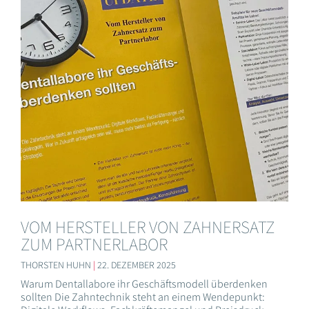
VOM HERSTELLER VON ZAHNERSATZ
ZUM PARTNERLABOR
THORSTEN HUHN
22. DEZEMBER 2025
Warum Dentallabore ihr Geschäftsmodell überdenken
sollten Die Zahntechnik steht an einem Wendepunkt: