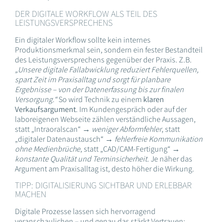
DER DIGITALE WORKFLOW ALS TEIL DES
LEISTUNGSVERSPRECHENS
Ein digitaler Workflow sollte kein internes
Produktionsmerkmal sein, sondern ein fester Bestandteil
des Leistungsversprechens gegenüber der Praxis. Z.B.
„Unsere digitale Fallabwicklung reduziert Fehlerquellen,
spart Zeit im Praxisalltag und sorgt für planbare
Ergebnisse – von der Datenerfassung bis zur finalen
Versorgung.“
So wird Technik zu einem
klaren
Verkaufsargument
. Im Kundengespräch oder auf der
laboreigenen Webseite zählen verständliche Aussagen,
statt „Intraoralscan“ →
weniger Abformfehler
, statt
„digitaler Datenaustausch“ →
fehlerfreie Kommunikation
ohne Medienbrüche
, statt „CAD/CAM-Fertigung“ →
konstante Qualität und Terminsicherheit
. Je näher das
Argument am Praxisalltag ist, desto höher die Wirkung.
TIPP: DIGITALISIERUNG SICHTBAR UND ERLEBBAR
MACHEN
Digitale Prozesse lassen sich hervorragend
veranschaulichen – und genau das stärkt Vertrauen: