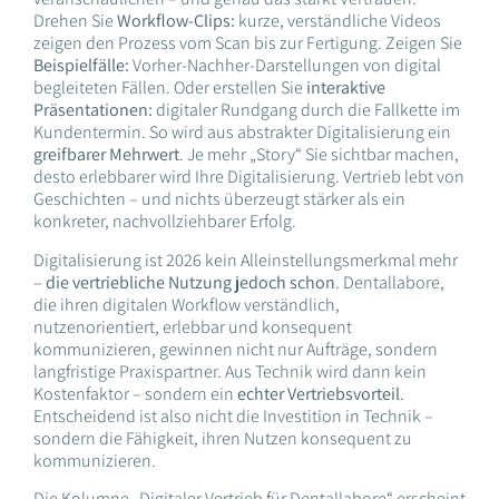
Drehen Sie
Workflow-Clips:
kurze, verständliche Videos
zeigen den Prozess vom Scan bis zur Fertigung. Zeigen Sie
Beispielfälle:
Vorher-Nachher-Darstellungen von digital
begleiteten Fällen. Oder erstellen Sie
interaktive
Präsentationen:
digitaler Rundgang durch die Fallkette im
Kundentermin. So wird aus abstrakter Digitalisierung ein
greifbarer Mehrwert
. Je mehr „Story“ Sie sichtbar machen,
desto erlebbarer wird Ihre Digitalisierung. Vertrieb lebt von
Geschichten – und nichts überzeugt stärker als ein
konkreter, nachvollziehbarer Erfolg.
Digitalisierung ist 2026 kein Alleinstellungsmerkmal mehr
–
die vertriebliche Nutzung jedoch schon
. Dentallabore,
die ihren digitalen Workflow verständlich,
nutzenorientiert, erlebbar und konsequent
kommunizieren, gewinnen nicht nur Aufträge, sondern
langfristige Praxispartner. Aus Technik wird dann kein
Kostenfaktor – sondern ein
echter Vertriebsvorteil
.
Entscheidend ist also nicht die Investition in Technik –
sondern die Fähigkeit, ihren Nutzen konsequent zu
kommunizieren.
Die Kolumne „Digitaler Vertrieb für Dentallabore“ erscheint