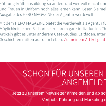
Führungskräfteausbildung so anders und wertvoll macht un
und Frauen in Uniform noch alles lernen kann. Lesen Sie me
Ausgabe des HERO MAGAZINE der Agentur werdewelt.
Mit dem HERO MAGAZINE bietet die werdewelt als Agentur fü
Möglichkeit, einen Fachartikel zu ihrem ganz individuellen T
Artikeln gibt es unter anderem Case-Studies, Leitfäden, Int
Geschichten mitten aus dem Leben.
Zu meinem Artikel geht 
SCHON FÜR UNSEREN
ANGEMELDE
Jetzt zu unserem Newsletter anmelden und ab s
Vertrieb, Führung und Marketing 