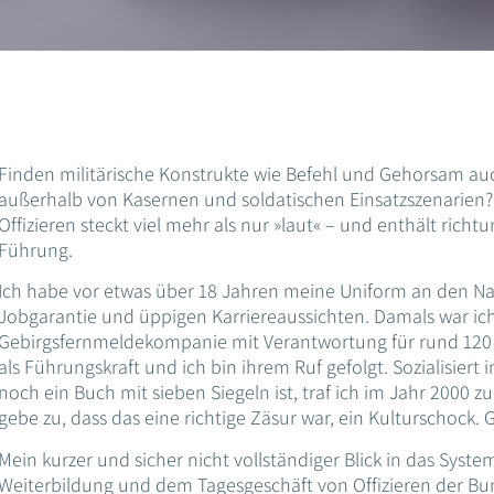
Finden militärische Konstrukte wie Befehl und Gehorsam au
außerhalb von Kasernen und soldatischen Einsatzszenarien?
Offizieren steckt viel mehr als nur »laut« – und enthält richt
Führung.
Ich habe vor etwas über 18 Jahren meine Uniform an den Nag
Jobgarantie und üppigen Karriereaussichten. Damals war i
Gebirgsfernmeldekompanie mit Verantwortung für rund 120 S
als Führungskraft und ich bin ihrem Ruf gefolgt. Sozialisiert
noch ein Buch mit sieben Siegeln ist, traf ich im Jahr 2000 z
gebe zu, dass das eine richtige Zäsur war, ein Kulturschock.
Mein kurzer und sicher nicht vollständiger Blick in das Syst
Weiterbildung und dem Tagesgeschäft von Offizieren der Bun