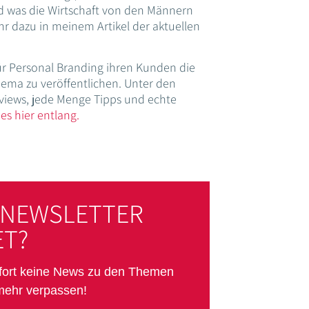
d was die Wirtschaft von den Männern
hr dazu in meinem Artikel der aktuellen
r Personal Branding ihren Kunden die
hema zu veröffentlichen. Unter den
erviews, jede Menge Tipps und echte
es hier entlang.
 NEWSLETTER
T?
ofort keine News zu den Themen
mehr verpassen!