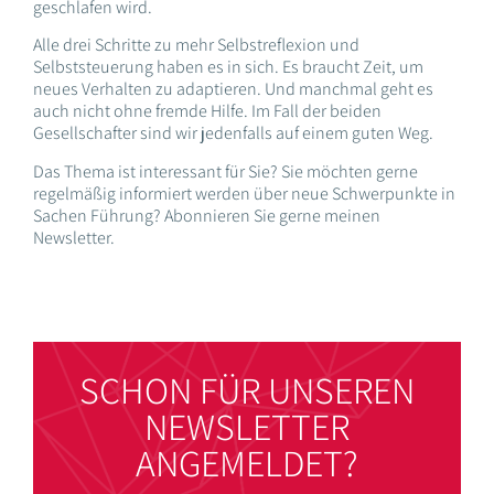
geschlafen wird.
Alle drei Schritte zu mehr Selbstreflexion und
Selbststeuerung haben es in sich. Es braucht Zeit, um
neues Verhalten zu adaptieren. Und manchmal geht es
auch nicht ohne fremde Hilfe. Im Fall der beiden
Gesellschafter sind wir jedenfalls auf einem guten Weg.
Das Thema ist interessant für Sie? Sie möchten gerne
regelmäßig informiert werden über neue Schwerpunkte in
Sachen Führung? Abonnieren Sie gerne meinen
Newsletter.
SCHON FÜR UNSEREN
NEWSLETTER
ANGEMELDET?