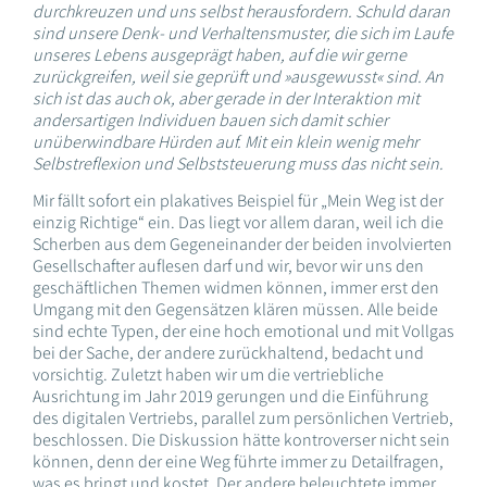
durchkreuzen und uns selbst herausfordern. Schuld daran
sind unsere Denk- und Verhaltensmuster, die sich im Laufe
unseres Lebens ausgeprägt haben, auf die wir gerne
zurückgreifen, weil sie geprüft und »ausgewusst« sind. An
sich ist das auch ok, aber gerade in der Interaktion mit
andersartigen Individuen bauen sich damit schier
unüberwindbare Hürden auf. Mit ein klein wenig mehr
Selbstreflexion und Selbststeuerung muss das nicht sein.
Mir fällt sofort ein plakatives Beispiel für „Mein Weg ist der
einzig Richtige“ ein. Das liegt vor allem daran, weil ich die
Scherben aus dem Gegeneinander der beiden involvierten
Gesellschafter auflesen darf und wir, bevor wir uns den
geschäftlichen Themen widmen können, immer erst den
Umgang mit den Gegensätzen klären müssen. Alle beide
sind echte Typen, der eine hoch emotional und mit Vollgas
bei der Sache, der andere zurückhaltend, bedacht und
vorsichtig. Zuletzt haben wir um die vertriebliche
Ausrichtung im Jahr 2019 gerungen und die Einführung
des digitalen Vertriebs, parallel zum persönlichen Vertrieb,
beschlossen. Die Diskussion hätte kontroverser nicht sein
können, denn der eine Weg führte immer zu Detailfragen,
was es bringt und kostet. Der andere beleuchtete immer