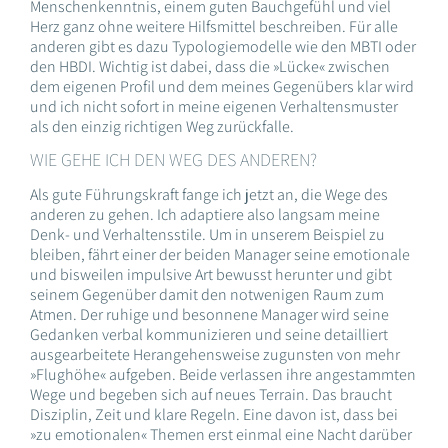
Menschenkenntnis, einem guten Bauchgefühl und viel
Herz ganz ohne weitere Hilfsmittel beschreiben. Für alle
anderen gibt es dazu Typologiemodelle wie den MBTI oder
den HBDI. Wichtig ist dabei, dass die »Lücke« zwischen
dem eigenen Profil und dem meines Gegenübers klar wird
und ich nicht sofort in meine eigenen Verhaltensmuster
als den einzig richtigen Weg zurückfalle.
WIE GEHE ICH DEN WEG DES ANDEREN?
Als gute Führungskraft fange ich jetzt an, die Wege des
anderen zu gehen. Ich adaptiere also langsam meine
Denk- und Verhaltensstile. Um in unserem Beispiel zu
bleiben, fährt einer der beiden Manager seine emotionale
und bisweilen impulsive Art bewusst herunter und gibt
seinem Gegenüber damit den notwenigen Raum zum
Atmen. Der ruhige und besonnene Manager wird seine
Gedanken verbal kommunizieren und seine detailliert
ausgearbeitete Herangehensweise zugunsten von mehr
»Flughöhe« aufgeben. Beide verlassen ihre angestammten
Wege und begeben sich auf neues Terrain. Das braucht
Disziplin, Zeit und klare Regeln. Eine davon ist, dass bei
»zu emotionalen« Themen erst einmal eine Nacht darüber