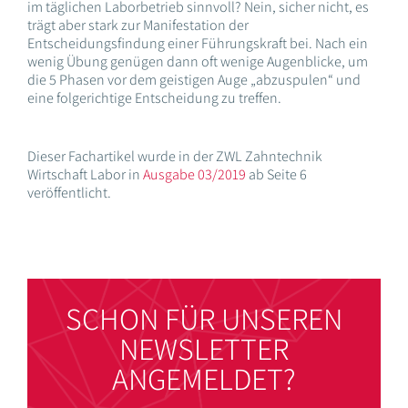
im täglichen Laborbetrieb sinnvoll? Nein, sicher nicht, es
trägt aber stark zur Manifestation der
Entscheidungsfindung einer Führungskraft bei. Nach ein
wenig Übung genügen dann oft wenige Augenblicke, um
die 5 Phasen vor dem geistigen Auge „abzuspulen“ und
eine folgerichtige Entscheidung zu treffen.
Dieser Fachartikel wurde in der ZWL Zahntechnik
Wirtschaft Labor in
Ausgabe 03/2019
ab Seite 6
veröffentlicht.
SCHON FÜR UNSEREN
NEWSLETTER
ANGEMELDET?