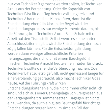
nur von Techniker B gemacht werden sollen, ist Techniker
A raus aus der Betrachtung. Oder die Kapazität von
Techniker B ist für den Tag bereits voll ausgereizt und
Techniker A hat noch freie Kapazitäten, dann ist die
Entscheidung ebenfalls klar. In der Regel wird der
Entscheidungsprozess nur wenige Momente dauern, bis
die Führungskraft Techniker A oder B die Schale mit der
Arbeit auf den Tisch stellt. Selbst wenn es keine harten
Ausschlusskriterien gibt, wird die Entscheidung dennoch
zügig fallen können. Für die Entscheidungsfindung
werden dann weniger offensichtliche Kriterien
herangezogen, die sich oft mit einem Bauchgefühl
mischen. Techniker A macht heute einen müden Eindruck,
Techniker B sollte daher die Verblendung machen. Oder
Techniker B hat zuletzt (gefühlt, nicht gemessen) länger für
eine Verblendung gebraucht, also macht Techniker A das
heute. Auf die Führungskraft wirken
Entscheidungskriterien ein, die nicht immer offensichtlich
sind und sich aus einer Gemengelage von Ereignissen aus
der Vergangenheit zusammensetzen. Dagegen ist nichts
einzuwenden, da auch ein gutes Bauchgefühl für richtige
Entscheidungen sorgen kann. Im simplen Fall der