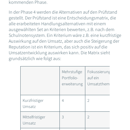
kommenden Phase.
In der Phase 4 werden die Alternativen auf den Prüfstand
gestellt. Der Prüfstand ist eine Entscheidungsmatrix, die
alle erarbeiteten Handlungsalternativen mit einem
ausgewählten Set an Kriterien bewerten, z.B. nach dem
Schulnotensystem. Ein Kriterium wäre z.B. eine kurzfristige
Auswirkung auf den Umsatz, aber auch die Steigerung der
Reputation ist ein Kriterium, das sich positiv auf die
Umsatzentwicklung auswirken kann. Die Matrix sieht
grundsätzlich wie folgt aus:
Mehrstufige
Fokussierung
Außenda
Portfolio-
auf ein
im Bere
erweiterung
Umsatzthema
digitale
Workfl
Kurzfristiger
4
2
4
Umsatz
Mittelfristiger
3
2
3
Umsatz