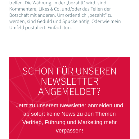
treffen. Die Währung, in der „bezahlt“ wird, sind
Kommentare, Likes & Co. und/oder das Teilen der
Botschaft mit anderen. Um ordentlich „bezahlt“ zu
werden, sind Geduld und Spucke nötig. Oder wie mein
Umfeld postuliert: Einfach tun.
SCHON FÜR UNSEREN
NEWSLETTER
ANGEMELDET?
Jetzt zu unserem Newsletter anmelden und
ab sofort keine News zu den Themen
Vertrieb, Führung und Marketing mehr
verpassen!