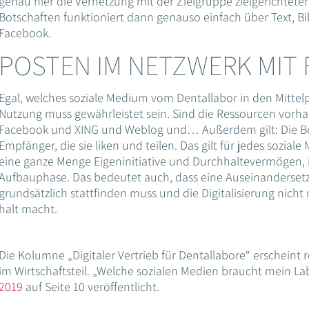
genau hier die Vernetzung mit der Zielgruppe zielgerichteter
Botschaften funktioniert dann genauso einfach über Text, Bi
Facebook.
POSTEN IM NETZWERK MIT
Egal, welches soziale Medium vom Dentallabor in den Mittelp
Nutzung muss gewährleistet sein. Sind die Ressourcen vorh
Facebook und XING und Weblog und… Außerdem gilt: Die B
Empfänger, die sie liken und teilen. Das gilt für jedes sozi
eine ganze Menge Eigeninitiative und Durchhaltevermögen, 
Aufbauphase. Das bedeutet auch, dass eine Auseinanderset
grundsätzlich stattfinden muss und die Digitalisierung nicht
halt macht.
Die Kolumne „Digitaler Vertrieb für Dentallabore“ erscheint
im Wirtschaftsteil. „Welche sozialen Medien braucht mein L
2019
auf Seite 10 veröffentlicht.