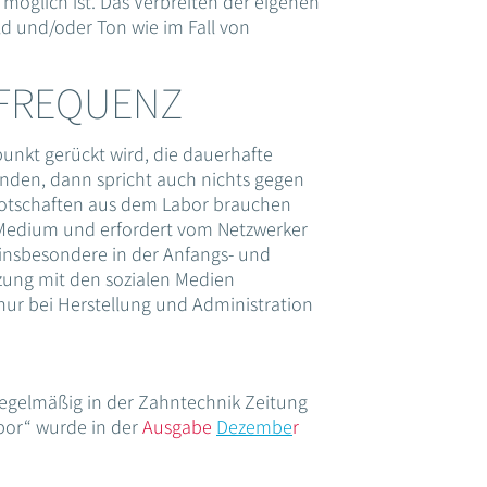
 möglich ist. Das Verbreiten der eigenen
ld und/oder Ton wie im Fall von
 FREQUENZ
unkt gerückt wird, die dauerhafte
anden, dann spricht auch nichts gegen
otschaften aus dem Labor brauchen
ale Medium und erfordert vom Netzwerker
insbesondere in der Anfangs- und
zung mit den sozialen Medien
 nur bei Herstellung und Administration
 regelmäßig in der Zahntechnik Zeitung
abor“ wurde in der
Ausgabe
Dezembe
r