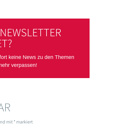
 NEWSLETTER
T?
ofort keine News zu den Themen
mehr verpassen!
AR
sind mit
*
markiert