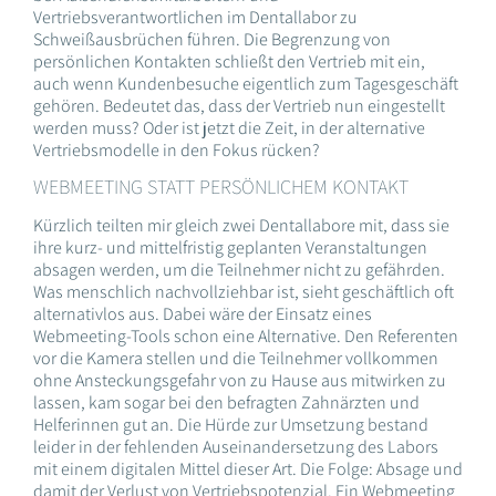
Vertriebsverantwortlichen im Dentallabor zu
Schweißausbrüchen führen. Die Begrenzung von
persönlichen Kontakten schließt den Vertrieb mit ein,
auch wenn Kundenbesuche eigentlich zum Tagesgeschäft
gehören. Bedeutet das, dass der Vertrieb nun eingestellt
werden muss? Oder ist jetzt die Zeit, in der alternative
Vertriebsmodelle in den Fokus rücken?
WEBMEETING STATT PERSÖNLICHEM KONTAKT
Kürzlich teilten mir gleich zwei Dentallabore mit, dass sie
ihre kurz- und mittelfristig geplanten Veranstaltungen
absagen werden, um die Teilnehmer nicht zu gefährden.
Was menschlich nachvollziehbar ist, sieht geschäftlich oft
alternativlos aus. Dabei wäre der Einsatz eines
Webmeeting-Tools schon eine Alternative. Den Referenten
vor die Kamera stellen und die Teilnehmer vollkommen
ohne Ansteckungsgefahr von zu Hause aus mitwirken zu
lassen, kam sogar bei den befragten Zahnärzten und
Helferinnen gut an. Die Hürde zur Umsetzung bestand
leider in der fehlenden Auseinandersetzung des Labors
mit einem digitalen Mittel dieser Art. Die Folge: Absage und
damit der Verlust von Vertriebspotenzial. Ein Webmeeting