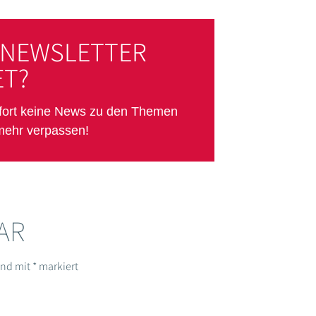
 NEWSLETTER
T?
ofort keine News zu den Themen
mehr verpassen!
AR
sind mit
*
markiert