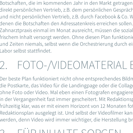
Botschaften, die im kommenden Jahr in den Markt getragen 
direkt persönlichen Vertrieb, z.B. dem persönlichen Gespräc
und nicht persönlichen Vertrieb, z.B. durch Facebook & Co. Wi
denen die Botschaften den Adressatenkreis erreichen sollen
Zahnarztpraxis einmal im Monat ausreicht, müssen die sozia
frischem Inhalt versorgt werden. Ohne diesen Plan funktio
und Zeiten niemals, selbst wenn die Orchestrierung durch ei
Labor selbst stattfindet.
2. FOTO-/VIDEOMATERIAL 
Der beste Plan funktioniert nicht ohne entsprechendes Bildm
die Postkarte, das Video für die Landingpage oder die Collage
ohne Foto oder Video. Mal eben einen Fotografen engagieren,
in der Vergangenheit fast immer gescheitert. Mit Redaktion
frühzeitig klar, was er mit einem Horizont von 12 Monaten fo
Redaktionsplan ausgelegt ist. Und selbst der Videofilmer ka
werden, denn Video wird immer wichtiger, die Herstellung br