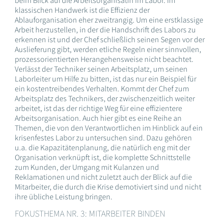
beim Blick auf die Arbeitsorganisatin im Labor. Im
klassischen Handwerk ist die Effizienz der
Ablauforganisation eher zweitrangig. Um eine erstklassige
Arbeit herzustellen, in der die Handschrift des Labors zu
erkennen ist und der Chef schließlich seinen Segen vor der
Auslieferung gibt, werden etliche Regeln einer sinnvollen,
prozessorientierten Herangehensweise nicht beachtet.
Verlässt der Techniker seinen Arbeitsplatz, um seinen
Laborleiter um Hilfe zu bitten, ist das nur ein Beispiel für
ein kostentreibendes Verhalten. Kommt der Chef zum
Arbeitsplatz des Technikers, der zwischenzeitlich weiter
arbeitet, ist das der richtige Weg für eine effizientere
Arbeitsorganisation. Auch hier gibt es eine Reihe an
Themen, die von den Verantwortlichen im Hinblick auf ein
krisenfestes Labor zu untersuchen sind. Dazu gehören
u.a. die Kapazitätenplanung, die natürlich eng mit der
Organisation verknüpft ist, die komplette Schnittstelle
zum Kunden, der Umgang mit Kulanzen und
Reklamationen und nicht zuletzt auch der Blick auf die
Mitarbeiter, die durch die Krise demotiviert sind und nicht
ihre übliche Leistung bringen.
FOKUSTHEMA NR. 3: MITARBEITER BINDEN