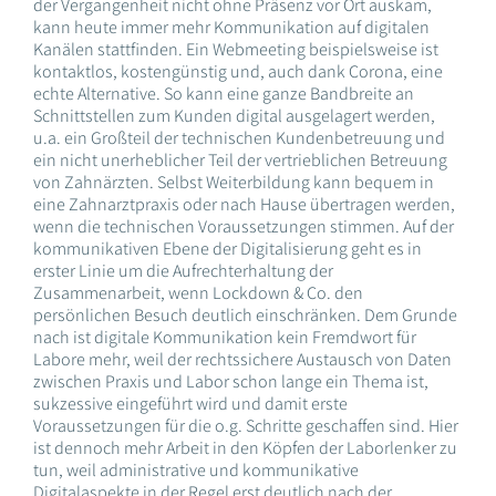
der Vergangenheit nicht ohne Präsenz vor Ort auskam,
kann heute immer mehr Kommunikation auf digitalen
Kanälen stattfinden. Ein Webmeeting beispielsweise ist
kontaktlos, kostengünstig und, auch dank Corona, eine
echte Alternative. So kann eine ganze Bandbreite an
Schnittstellen zum Kunden digital ausgelagert werden,
u.a. ein Großteil der technischen Kundenbetreuung und
ein nicht unerheblicher Teil der vertrieblichen Betreuung
von Zahnärzten. Selbst Weiterbildung kann bequem in
eine Zahnarztpraxis oder nach Hause übertragen werden,
wenn die technischen Voraussetzungen stimmen. Auf der
kommunikativen Ebene der Digitalisierung geht es in
erster Linie um die Aufrechterhaltung der
Zusammenarbeit, wenn Lockdown & Co. den
persönlichen Besuch deutlich einschränken. Dem Grunde
nach ist digitale Kommunikation kein Fremdwort für
Labore mehr, weil der rechtssichere Austausch von Daten
zwischen Praxis und Labor schon lange ein Thema ist,
sukzessive eingeführt wird und damit erste
Voraussetzungen für die o.g. Schritte geschaffen sind. Hier
ist dennoch mehr Arbeit in den Köpfen der Laborlenker zu
tun, weil administrative und kommunikative
Digitalaspekte in der Regel erst deutlich nach der