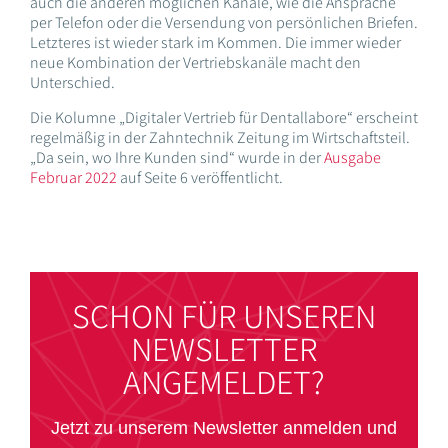
auch die anderen möglichen Kanäle, wie die Ansprache
per Telefon oder die Versendung von persönlichen Briefen.
Letzteres ist wieder stark im Kommen. Die immer wieder
neue Kombination der Vertriebskanäle macht den
Unterschied.
Die Kolumne „Digitaler Vertrieb für Dentallabore“ erscheint
regelmäßig in der Zahntechnik Zeitung im Wirtschaftsteil.
„Da sein, wo Ihre Kunden sind“ wurde in der
Ausgabe
Februar 2022
auf Seite 6 veröffentlicht.
SCHON FÜR UNSEREN
NEWSLETTER
ANGEMELDET?
Jetzt zu unserem Newsletter anmelden und