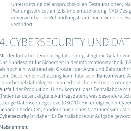
Unterstützung bei anspruchsvollen Restaurationen, Mat
Planungsservices an (z. B. Implantatplanung, CAD-Design
unverzichtbar im Behandlungsteam, auch wenn der Ma
verändert.
4. CYBERSECURITY UND DA
Mit der fortschreitenden Digitalisierung steigt die Gefahr vo
Das Bundesamt für Sicherheit in der Informationstechnik (BSI
als hoch ein, während ein Großteil der Ärzte und Zahntechnik
sein. Diese Fehleinschätzung kann fatal sein:
Ransomware-At
Laborbetrieb lahmlegen – von erheblichen Betriebsstörung
Ausfall
der Produktion. Hinzu kommt, dass Dentallabore mi
(Patientendaten, digitale Auftragsdaten), was besondere S
strenge Datenschutzgesetze (DSGVO). Ein erfolgreicher Cybera
Schaden bedeuten, sondern auch einen Vertrauensverlust be
Cybersecurity
ist daher für Dentallabore zur Aufgabe geword
Maßnahmen: