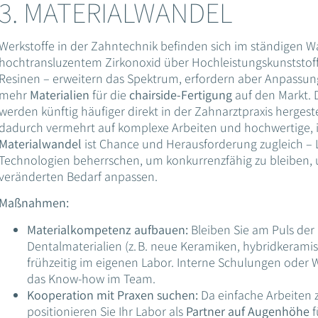
3. MATERIALWANDEL
Werkstoffe in der Zahntechnik befinden sich im ständigen 
hochtransluzentem Zirkonoxid über Hochleistungskunststoff
Resinen – erweitern das Spektrum, erfordern aber Anpass
mehr
Materialien
für die
chairside-Fertigung
auf den Markt. 
werden künftig häufiger direkt in der Zahnarztpraxis hergeste
dadurch vermehrt auf komplexe Arbeiten und hochwertige, i
Materialwandel
ist Chance und Herausforderung zugleich –
Technologien beherrschen, um konkurrenzfähig zu bleiben, u
veränderten Bedarf anpassen.
Maßnahmen:
Materialkompetenz aufbauen:
Bleiben Sie am Puls der 
Dentalmaterialien (z. B. neue Keramiken, hybridkerami
frühzeitig im eigenen Labor. Interne Schulungen oder 
das Know-how im Team.
Kooperation mit Praxen suchen:
Da einfache Arbeiten 
positionieren Sie Ihr Labor als
Partner auf Augenhöhe
f