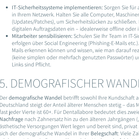
IT-Sicherheitssysteme implementieren:
Sorgen Sie für 
in Ihrem Netzwerk. Halten Sie alle Computer, Maschin
(Updates/Patches), um Sicherheitslücken zu schließen.
digitalen Auftragsdaten ein – idealerweise offline oder 
Mitarbeiter sensibilisieren:
Schulen Sie Ihr Team in IT-Si
erfolgen über Social Engineering (Phishing-E-Mails etc.)
Mails erkennen können und wissen, wie man darauf rea
(keine simplen oder mehrfach genutzten Passwörter) un
Links sind Pflicht.
5. DEMOGRAFISCHER WAND
Der
demografische Wandel
betrifft sowohl Ihre Kundschaft a
Deutschland steigt der Anteil älterer Menschen stetig – das M
fast jeder Vierte ist 60+. Für Dentallabore bedeutet dies zwei
Nachfrage
nach Zahnersatz hin zu den älteren Jahrgängen („B
ästhetische Versorgungen Wert legen und bereit sind, privat
sich der demografische Wandel in Ihrer
Belegschaft
: Viele 