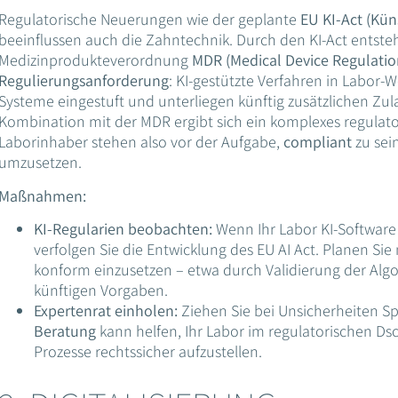
Regulatorische Neuerungen wie der geplante
EU KI-Act (Kün
beeinflussen auch die Zahntechnik. Durch den KI-Act entst
Medizinprodukteverordnung
MDR (Medical Device Regulatio
Regulierungsanforderung
: KI-gestützte Verfahren in Labor-
Systeme eingestuft und unterliegen künftig zusätzlichen Zu
Kombination mit der MDR ergibt sich ein komplexes regulator
Laborinhaber stehen also vor der Aufgabe,
compliant
zu sei
umzusetzen.
Maßnahmen:
KI-Regularien beobachten:
Wenn Ihr Labor KI-Software e
verfolgen Sie die Entwicklung des EU AI Act. Planen Sie
konform einzusetzen – etwa durch Validierung der A
künftigen Vorgaben.
Expertenrat einholen:
Ziehen Sie bei Unsicherheiten Sp
Beratung
kann helfen, Ihr Labor im regulatorischen Dsc
Prozesse rechtssicher aufzustellen.