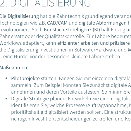
2. DIGITALISIERUNG
Die
Digitalisierung
hat die Zahntechnik grundlegend veränder
Technologien wie z.B.
CAD/CAM
und
digitale Abformungen
h
revolutioniert. Auch
Künstliche Intelligenz (KI)
hält Einzug un
Zahnersatz oder der Qualitätskontrolle. Für Labore bedeutet
Workflows adaptiert, kann
effizienter arbeiten und präzisere
die Digitalisierung Investitionen in Software/Hardware und 
– eine Hürde, vor der besonders kleinere Labore stehen.
Maßnahmen:
Pilotprojekte starten:
Fangen Sie mit einzelnen digital
sammeln. Zum Beispiel könnten Sie zunächst digitale 
annehmen und deren Vorteile austesten. So minimieren
Digitale Strategie planen:
Entwickeln Sie einen Digitalis
Identifizieren Sie, welche Prozesse (Auftragsannahme, K
prioritätshaltig digitalisiert werden sollten. Eine struktu
richtigen Investitionsentscheidungen zu treffen und 