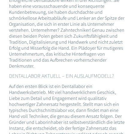
Erfolgreiche Dentallabore wirken in drei Richtungen: Sie
haben eine vorausschauende und konsequente
Kundenbetreuung, sie haben durchdachte und
schnörkellose Arbeitsabläufe und Lenker an der Spitze der
Organisation, die sich in erster Linie als Unternehmer
verstehen. Unternehmer? Zahntechniker! Genau zwischen
diesen beiden Polen geben sich Zukunftsfähigkeit und
Tradition, Digitalisierung und Handwerk und nicht zuletzt
Erfolg und Misserfolg die Hand. Ein Plädoyer für mutigeres
Unternehmertum, das kritische Hinterfragen von
Traditionen und das Aufbrechen vorherrschender
Denkmuster.
DENTALLABOR AKTUELL – EIN AUSLAUFMODELL?
Auf den ersten Blick ist ein Dentallabor ein
Handwerksbetrieb. Mit viel handwerklichem Geschick,
Liebe zum Detail und Engagement wird qualitativ
hochwertiger Zahnersatz hergestellt. Stellt man sich ein
typisches Durchschnittslabor vor, dann findet man eine
Hand voll Techniker, die genau diesem Ansatz folgen. Der
Gründer und Laborinhaber ist selbstverständlich die letzte
Instanz, die entscheidet, ob der fertige Zahnersatz das