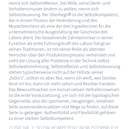
nennt sich Selbstreflexion. Der Wille, seine Denk- und
Verhaltensmuster ändern zu wollen, nennt sich
Selbststeuerung. Der Überbegriff ist die Selbstkompetenz,
die in einem Prozess der Veränderung und des
Musterbrechens als eine der drei Ingredienzien für die
unternehmerische Ausgestaltung der Geschicke des
Labors dient. Der bewahrende Zahntechniker in seiner
Funktion als erste Führungskraft des Labors hängt an
seinen Traditionen, ist mit seiner Rolle als oberster
Herrscher über den Produktionsprozess verheiratet und
sieht die Lösung aller Probleme in der Technik selbst.
Selbstwahrnehmung, Selbstreflexion und Selbststeuerung
stehen typischerweise nicht auf der Hitliste seiner
„ToDo’s“, sollten es aber. Nur, wenn ich weiß, wes Geistes
Kind ich bin, kann ich mehr sehen und flexibler handeln.
Das Bewusstmachen von konservativen Verhaltensweisen
ist die erste Voraussetzung, um sich mit der typologischen
Gegenseite, also der spontanen, neugierigen, kreativen
Seite auseinanderzusetzen und Wege zu finden, auf diese
Seite zu gelangen. Authentizität und Flexibilität gehören
zu einer starken Selbstkompetenz.
ZUTAT NR. 2: SOZIALKOMPETENZ IM MUSTERBRUCH