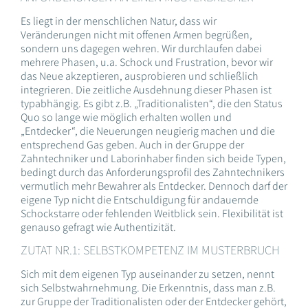
Es liegt in der menschlichen Natur, dass wir
Veränderungen nicht mit offenen Armen begrüßen,
sondern uns dagegen wehren. Wir durchlaufen dabei
mehrere Phasen, u.a. Schock und Frustration, bevor wir
das Neue akzeptieren, ausprobieren und schließlich
integrieren. Die zeitliche Ausdehnung dieser Phasen ist
typabhängig. Es gibt z.B. „Traditionalisten“, die den Status
Quo so lange wie möglich erhalten wollen und
„Entdecker“, die Neuerungen neugierig machen und die
entsprechend Gas geben. Auch in der Gruppe der
Zahntechniker und Laborinhaber finden sich beide Typen,
bedingt durch das Anforderungsprofil des Zahntechnikers
vermutlich mehr Bewahrer als Entdecker. Dennoch darf der
eigene Typ nicht die Entschuldigung für andauernde
Schockstarre oder fehlenden Weitblick sein. Flexibilität ist
genauso gefragt wie Authentizität.
ZUTAT NR.1: SELBSTKOMPETENZ IM MUSTERBRUCH
Sich mit dem eigenen Typ auseinander zu setzen, nennt
sich Selbstwahrnehmung. Die Erkenntnis, dass man z.B.
zur Gruppe der Traditionalisten oder der Entdecker gehört,