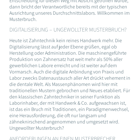
Entscheidung für diesen Weg mit Absicht getroffen wurde,
dann bricht der Verantwortliche bereits mit der typischen
Ausrichtung unseres Durchschnittslabors. Willkommen im
Musterbruch.
DIGITALISIERUNG – UNGEWOLLTER MUSTERBRUCH?
Heute ist Zahntechnik kein reines Handwerk mehr. Die
Digitalisierung lässt auf jeder Ebene grüßen, egal ob
Herstellung oder Administration. Die maschinengeführte
Produktion von Zahnersatz hat weit mehr als 50% aller
gewerblichen Labore erreicht und ist weiter auf dem
Vormarsch. Auch die digitale Anbindung von Praxis und
Labor zwecks Datenaustausch aller Art drückt vehement in
die dentale Welt. Als Massenphänomen wird hier mit
traditionellen Mustern gebrochen und Neues etabliert. Für
den klassischen Zahntechniker in seiner Funktion als
Laborinhaber, der mit Handwerk & Co. aufgewachsen ist,
ist das ein Bruch mit Traditionen, ein Paradigmenwechsel,
eine Herausforderung, die oft nur langsam und
zähneknirschend angenommen und umgesetzt wird.
Ungewollter Musterbruch?
ANFORDERUNGEN AN EINEN MUSTERBRECHER