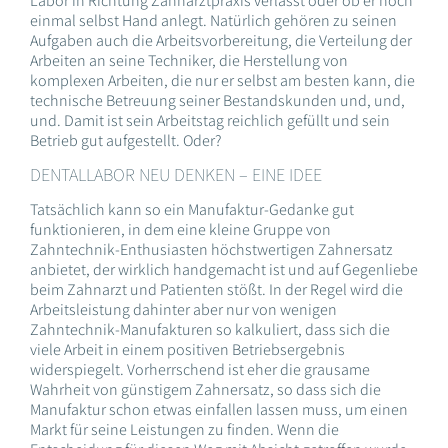
Labor in Richtung Zahnarztpraxis verlässt oder ob er noch
einmal selbst Hand anlegt. Natürlich gehören zu seinen
Aufgaben auch die Arbeitsvorbereitung, die Verteilung der
Arbeiten an seine Techniker, die Herstellung von
komplexen Arbeiten, die nur er selbst am besten kann, die
technische Betreuung seiner Bestandskunden und, und,
und. Damit ist sein Arbeitstag reichlich gefüllt und sein
Betrieb gut aufgestellt. Oder?
DENTALLABOR NEU DENKEN – EINE IDEE
Tatsächlich kann so ein Manufaktur-Gedanke gut
funktionieren, in dem eine kleine Gruppe von
Zahntechnik-Enthusiasten höchstwertigen Zahnersatz
anbietet, der wirklich handgemacht ist und auf Gegenliebe
beim Zahnarzt und Patienten stößt. In der Regel wird die
Arbeitsleistung dahinter aber nur von wenigen
Zahntechnik-Manufakturen so kalkuliert, dass sich die
viele Arbeit in einem positiven Betriebsergebnis
widerspiegelt. Vorherrschend ist eher die grausame
Wahrheit von günstigem Zahnersatz, so dass sich die
Manufaktur schon etwas einfallen lassen muss, um einen
Markt für seine Leistungen zu finden. Wenn die